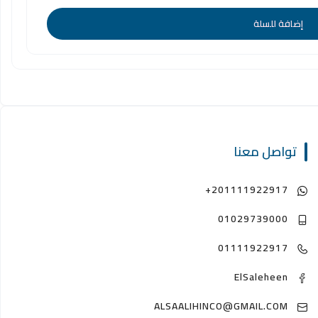
إضافة للسلة
تواصل معنا
+201111922917
01029739000
01111922917
ElSaleheen
ALSAALIHINCO@GMAIL.COM