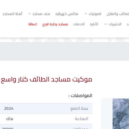
كاتب والمنازل
الصوتيات
مكانس كهربائيه
نجف مساجد
أهلة المساجد
د
الخشبيات
الأنارة
الخدمات
مساجد بحاجة لتبرع
اعمالنا
موكيت مساجد الطائف كنار واسع ا
المواصفات :
سنة الصنع
2024
ماك
الصناعة
ماك
عدد الغرز
20000