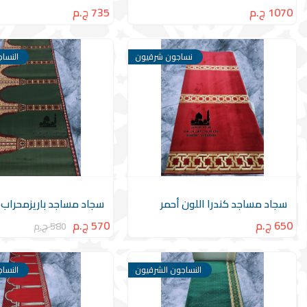
1070 ج.م
735 ج.م
نساجون شرقيون
النسا
سجاد مساجد كندرا اللون أحمر
سجاد مساجد باريزمحراب ا
650 ج.م
570 ج.م
580 ج.م
النساجون الشرقيون
النسا