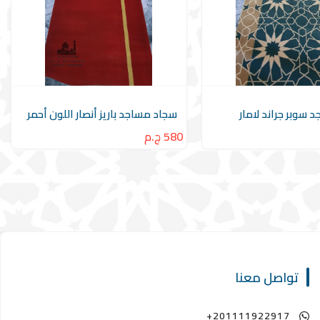
 سوبر جراند لامار
سجاد مساجد باريز أنصار اللون أحمر
580 ج.م
تواصل معنا
+201111922917