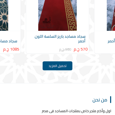
سجاد مساجد باريز السلسة اللون
أحمر
أحمر
سجاد مساجد
570 ج.م
1085 ج.م
580 ج.م
تحميل المزيد
من نحن
اول وأكبر متجر خاص بمنتجات المساجد فى مصر