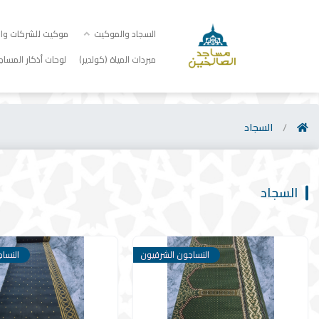
السجاد والموكيت
موكيت للشركات والم
مبردات المياة (كولدير)
لوحات أذكار المساج
/
السجاد
السجاد
النساجون الشرقيون
النسا