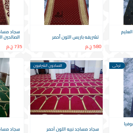
العليم
سجاد مساجد
تشريفه باريس اللون أحمر
الصالحين ال
580 ج.م
735 ج.م
تركى
النساجون الشرقيون
وفيا
سجاد مساجد نبيه اللون آحمر
سجاد مساجد