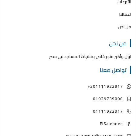
التبرعات
اعمالنا
من نحن
من نحن
اول وأكبر متجر خاص بمنتجات المساجد فى مصر
تواصل معنا
+201111922917
01029739000
01111922917
ElSaleheen
ALSAALIHINCO@GMAIL.COM