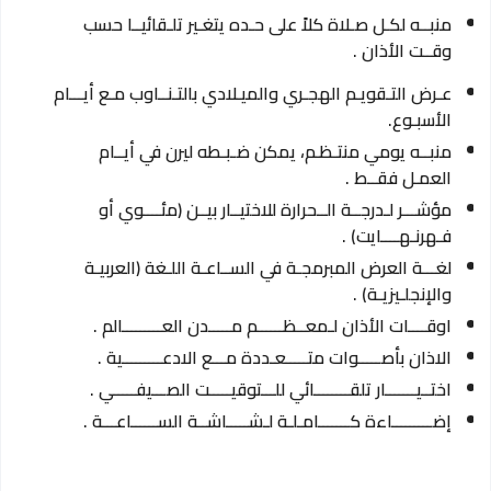
منبــه لكـل صـلاة كلاً على حـده يتغـير تلـقائيــا حسب
وقــت الأذان .
عـرض التـقويـم الهجـري والميـلادي بالتـنــاوب مـع أيـــام
الأسبـوع.
منبــه يومي منتـظـم، يمكن ضـبـطه ليرن في أيــام
العمـل فقــط .
مؤشـــر لـدرجــة الــحرارة للاختيــار بيــن (مئــــوي أو
فـهرنـهــــايت) .
لغـــة العرض المبرمجـة في الســاعـة اللـغة (العربيـة
والإنجلـيزيـة) .
اوقــــات الأذان لـمعــظــــــم مـــــدن العـــــــــالم .
الاذان بأصـــــوات متـــــعـددة مـــع الادعـــــــــية .
اختــيـــــــار تلقــــــــائي للـــتوقيـــــت الصـــيفـــــي .
إضـــــــــاءة كـــــــامـلـة لـشـــــاشــة الســــــاعـــة .