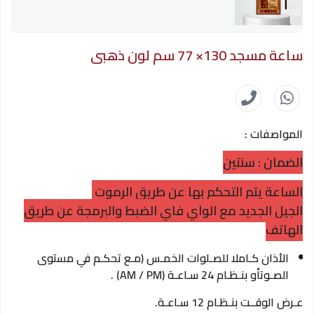
ساعة مسجد 130× 77 سم لون ذهبى
المواصفات :
الضمان : سنتين
الساعة يتم التحكم بها عن طريق الرموت
الجيل الجديد مع الواي فاي الضبط والبرمجة عن طريق
الهاتف
الأذان كـاملا للصـلوات الخمـس (مـع تحكـم في مستوى
الصـوتأو بنـظـام 24 سـاعـة (AM / PM) .
عـرض الوقــت بنـظـام 12 سـاعـة.