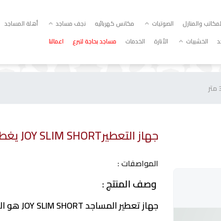
كاتب والمنازل
الصوتيات
مكانس كهربائيه
نجف مساجد
أهلة المساجد
د
الخشبيات
الأنارة
الخدمات
مساجد بحاجة لتبرع
اعمالنا
جهاز التعطيرJOY SLIM SHORT يغطى مساحة 300 متر
المواصفات :
وصف المنتج :
Joy
جهاز تعطير المساجد JOY SLIM SHORT هو الخيار الأمثل لتوفير تجربة عطرية فاخرة ومميزة