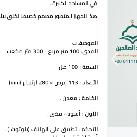
في المساجد الكبيرة .
هذا الجهاز المتطور مصمم خصيصًا لخلق بيئ
الموصفات :
المدى:
100 متر مربع - 300 متر مكعب
السعة
: 100 مل
الأبعاد
: 113 عرض × 280 ارتفاع (mm)
الخامة
: معدن .
اللون
: أسود - فضى .
التحكم
: تطبيق على الهاتف (بلوتوث ) .