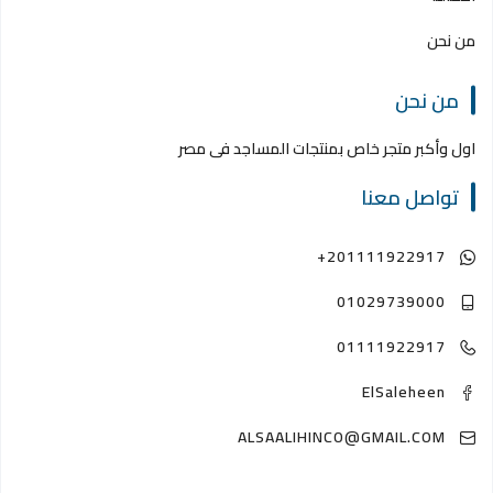
من نحن
من نحن
اول وأكبر متجر خاص بمنتجات المساجد فى مصر
تواصل معنا
+201111922917
01029739000
01111922917
ElSaleheen
ALSAALIHINCO@GMAIL.COM