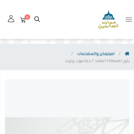
0
/
امبليفاير والمضخمات
/
باور sada1100watt ٢ خط صوت وتردد